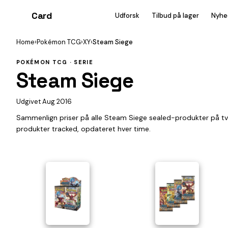
Card
heist
Udforsk
Tilbud på lager
Nyhe
Home
›
Pokémon TCG
›
XY
›
Steam Siege
POKÉMON TCG · SERIE
Steam Siege
Udgivet Aug 2016
Sammenlign priser på alle Steam Siege sealed-produkter på t
produkter tracked, opdateret hver time.