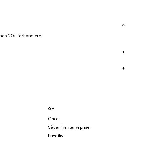
+
hos 20+ forhandlere.
+
+
OM
Om os
Sådan henter vi priser
Privatliv