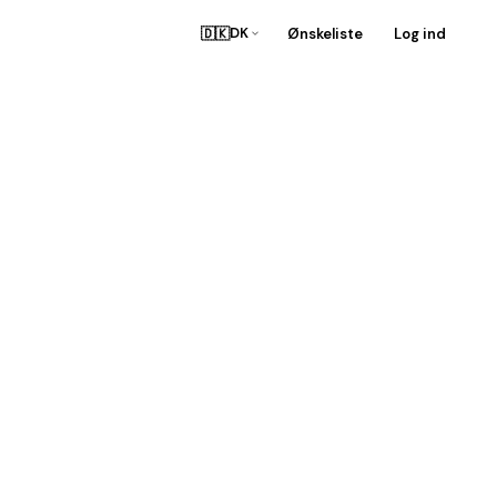
🇩🇰
Ønskeliste
Log ind
DK