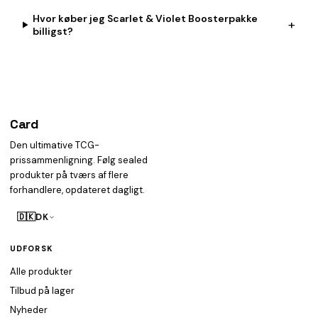
Hvor køber jeg Scarlet & Violet Boosterpakke
+
billigst?
Card
heist
Den ultimative TCG-
prissammenligning. Følg sealed
produkter på tværs af flere
forhandlere, opdateret dagligt.
🇩🇰
DK
UDFORSK
Alle produkter
Tilbud på lager
Nyheder