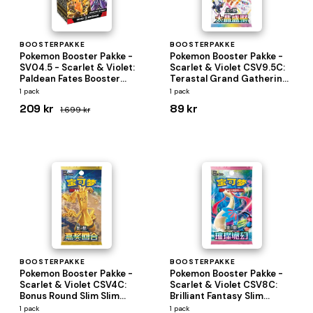
BOOSTERPAKKE
BOOSTERPAKKE
Pokemon Booster Pakke -
Pokemon Booster Pakke -
SV04.5 - Scarlet & Violet:
Scarlet & Violet CSV9.5C:
Paldean Fates Booster
Terastal Grand Gathering
Pack Bundle (Box med 6
*KINESISK/CHINESE*
1 pack
1 pack
Boosters)
209 kr
89 kr
1.699 kr
BOOSTERPAKKE
BOOSTERPAKKE
Pokemon Booster Pakke -
Pokemon Booster Pakke -
Scarlet & Violet CSV4C:
Scarlet & Violet CSV8C:
Bonus Round Slim Slim
Brilliant Fantasy Slim
*KINESISK/CHINESE*
*KINESISK/CHINESE*
1 pack
1 pack