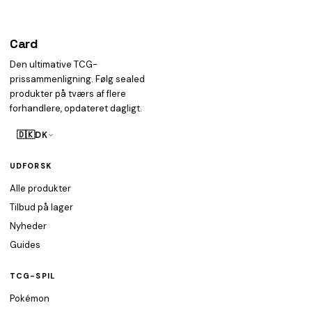
Card
heist
Den ultimative TCG-
prissammenligning. Følg sealed
produkter på tværs af flere
forhandlere, opdateret dagligt.
🇩🇰
DK
UDFORSK
Alle produkter
Tilbud på lager
Nyheder
Guides
TCG-SPIL
Pokémon