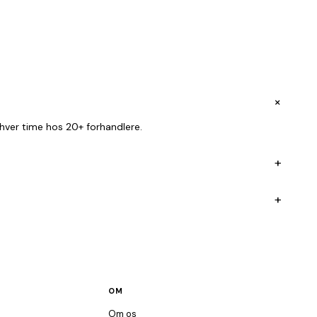
+
ver time hos 20+ forhandlere.
+
+
OM
Om os