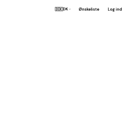
🇩🇰
Ønskeliste
Log ind
DK