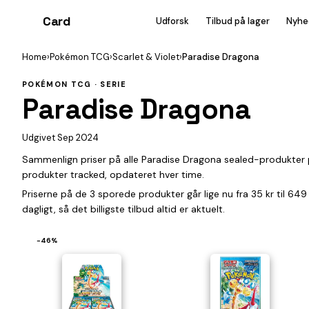
Card
heist
Udforsk
Tilbud på lager
Nyhe
Home
›
Pokémon TCG
›
Scarlet & Violet
›
Paradise Dragona
POKÉMON TCG · SERIE
Paradise Dragona
Udgivet Sep 2024
Sammenlign priser på alle Paradise Dragona sealed-produkter
produkter tracked, opdateret hver time.
Priserne på de 3 sporede produkter går lige nu fra 35 kr til 64
dagligt, så det billigste tilbud altid er aktuelt.
−46%