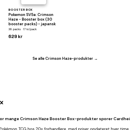
BOOSTER BOX
Pokemon SV5a: Crimson
Haze - Booster box (30
booster packs) - japansk
36 packs · 17 kr/pack
629 kr
Se alle Crimson Haze-produkter →
ox
or mange Crimson Haze Booster Box-produkter sporer Cardhe
 Pokémon TCG hos 20+ forhandlere, med priser opdateret hver time.