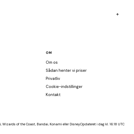
+
OM
Om os
Sådan henter vi priser
Privatliv
Cookie-indstillinger
Kontakt
, Wizards of the Coast, Bandai, Konami eller Disney.
Opdateret i dag kl. 16:18 UTC