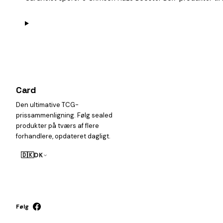
Card
heist
Den ultimative TCG-
prissammenligning. Følg sealed
produkter på tværs af flere
forhandlere, opdateret dagligt.
🇩🇰
DK
Følg