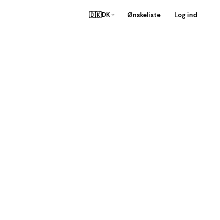
🇩🇰
Ønskeliste
Log ind
DK