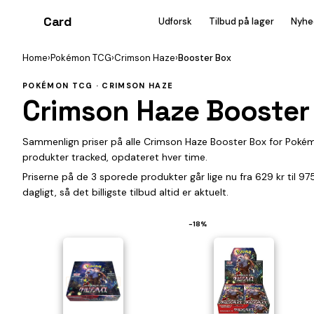
Card
heist
Udforsk
Tilbud på lager
Nyhe
Home
›
Pokémon TCG
›
Crimson Haze
›
Booster Box
POKÉMON TCG · CRIMSON HAZE
Crimson Haze Booster
Sammenlign priser på alle Crimson Haze Booster Box for Pokém
produkter tracked, opdateret hver time.
Priserne på de 3 sporede produkter går lige nu fra 629 kr til 9
dagligt, så det billigste tilbud altid er aktuelt.
−18%