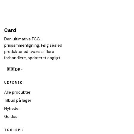
Card
heist
Den ultimative TCG-
prissammenligning. Følg sealed
produkter på tværs af flere
forhandlere, opdateret dagligt.
🇩🇰
DK
UDFORSK
Alle produkter
Tilbud på lager
Nyheder
Guides
TCG-SPIL