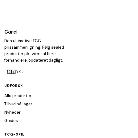
Card
heist
Den ultimative TCG-
prissammenligning. Følg sealed
produkter på tværs af flere
forhandlere, opdateret dagligt.
🇩🇰
DK
UDFORSK
Alle produkter
Tilbud på lager
Nyheder
Guides
TCG-SPIL