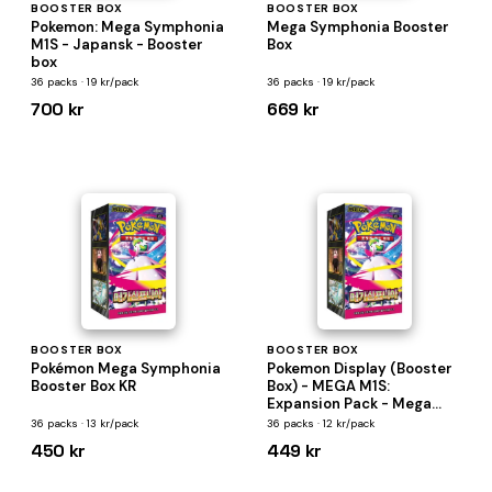
BOOSTER BOX
BOOSTER BOX
Pokemon: Mega Symphonia
Mega Symphonia Booster
M1S - Japansk - Booster
Box
box
36 packs · 19 kr/pack
36 packs · 19 kr/pack
700 kr
669 kr
BOOSTER BOX
BOOSTER BOX
Pokémon Mega Symphonia
Pokemon Display (Booster
Booster Box KR
Box) - MEGA M1S:
Expansion Pack - Mega
Symphonia *KOREANSK* -
36 packs · 13 kr/pack
36 packs · 12 kr/pack
30 Boosters
450 kr
449 kr