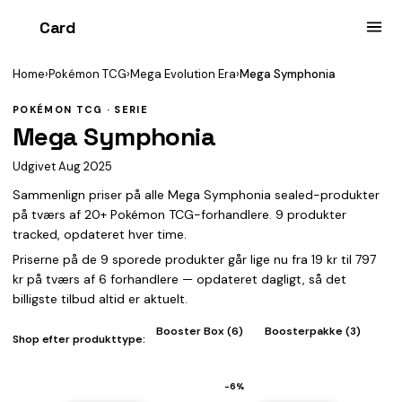
Card
heist
Home
›
Pokémon TCG
›
Mega Evolution Era
›
Mega Symphonia
POKÉMON TCG · SERIE
Mega Symphonia
Udgivet Aug 2025
Sammenlign priser på alle Mega Symphonia sealed-produkter
på tværs af 20+ Pokémon TCG-forhandlere. 9 produkter
tracked, opdateret hver time.
Priserne på de 9 sporede produkter går lige nu fra 19 kr til 797
kr på tværs af 6 forhandlere — opdateret dagligt, så det
billigste tilbud altid er aktuelt.
Booster Box (6)
Boosterpakke (3)
Shop efter produkttype:
−6%