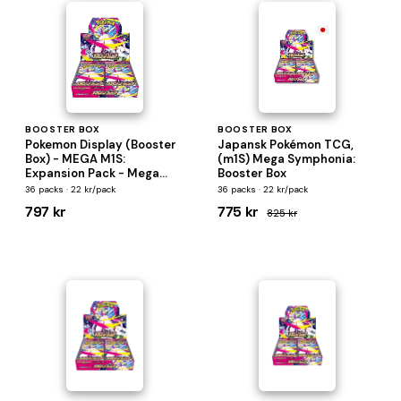
BOOSTER BOX
BOOSTER BOX
Pokemon Display (Booster
Japansk Pokémon TCG,
Box) - MEGA M1S:
(m1S) Mega Symphonia:
Expansion Pack - Mega
Booster Box
Symphonia *JAPANSK* -
36 packs · 22 kr/pack
36 packs · 22 kr/pack
30 Boosters
797 kr
775 kr
825 kr