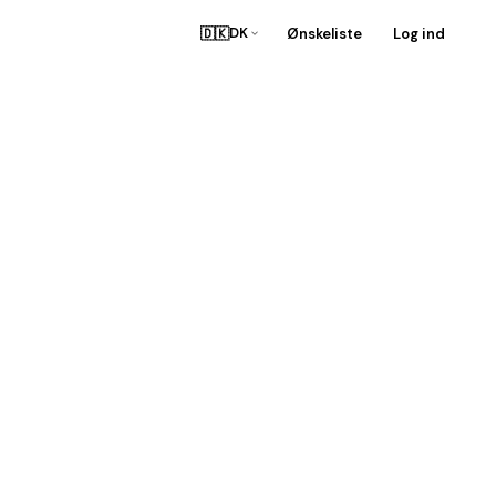
🇩🇰
Ønskeliste
Log ind
DK