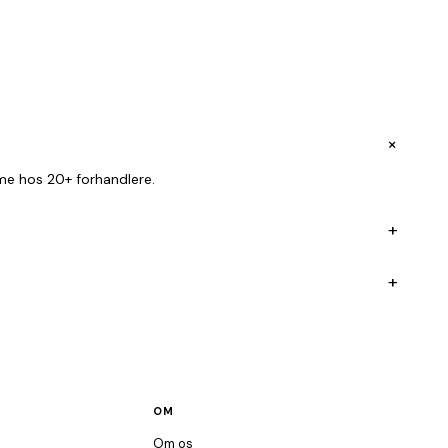
+
me hos 20+ forhandlere.
+
+
OM
Om os