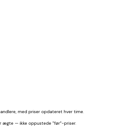
handlere, med priser opdateret hver time.
er ægte — ikke oppustede "før"-priser.