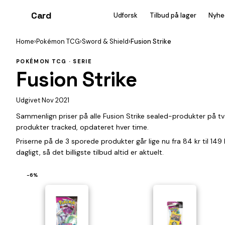
Card
heist
Udforsk
Tilbud på lager
Nyhe
Home
›
Pokémon TCG
›
Sword & Shield
›
Fusion Strike
POKÉMON TCG · SERIE
Fusion Strike
Udgivet Nov 2021
Sammenlign priser på alle Fusion Strike sealed-produkter på 
produkter tracked, opdateret hver time.
Priserne på de 3 sporede produkter går lige nu fra 84 kr til 14
dagligt, så det billigste tilbud altid er aktuelt.
−6%