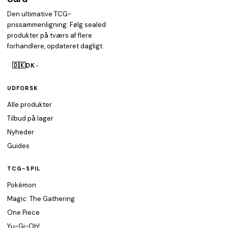
Den ultimative TCG-
prissammenligning. Følg sealed
produkter på tværs af flere
forhandlere, opdateret dagligt.
🇩🇰
DK
UDFORSK
Alle produkter
Tilbud på lager
Nyheder
Guides
TCG-SPIL
Pokémon
Magic: The Gathering
One Piece
Yu-Gi-Oh!