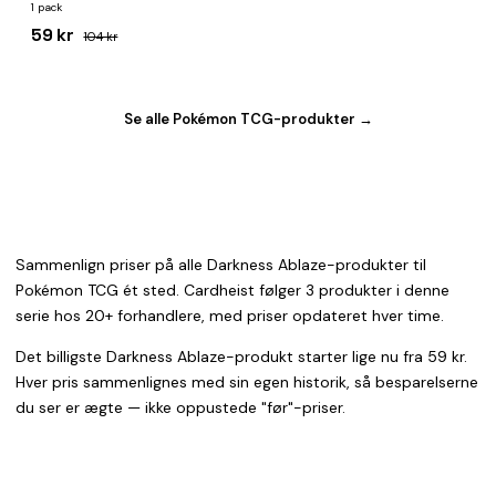
Pack
1 pack
59 kr
104 kr
Se alle Pokémon TCG-produkter →
Sammenlign priser på alle Darkness Ablaze-produkter til
Pokémon TCG ét sted. Cardheist følger 3 produkter i denne
serie hos 20+ forhandlere, med priser opdateret hver time.
Det billigste Darkness Ablaze-produkt starter lige nu fra 59 kr.
Hver pris sammenlignes med sin egen historik, så besparelserne
du ser er ægte — ikke oppustede "før"-priser.