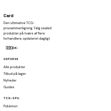
Card
heist
Den ultimative TCG-
prissammenligning. Følg sealed
produkter på tværs af flere
forhandlere, opdateret dagligt.
🇩🇰
DK
UDFORSK
Alle produkter
Tilbud på lager
Nyheder
Guides
TCG-SPIL
Pokémon