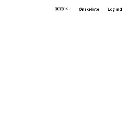
🇩🇰
Ønskeliste
Log ind
DK