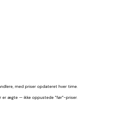
andlere, med priser opdateret hver time.
r er ægte — ikke oppustede "før"-priser.