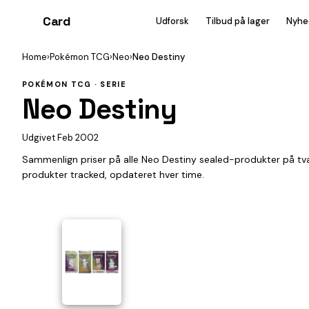
Card
heist
Udforsk
Tilbud på lager
Nyhe
Home
›
Pokémon TCG
›
Neo
›
Neo Destiny
POKÉMON TCG · SERIE
Neo Destiny
Udgivet Feb 2002
Sammenlign priser på alle Neo Destiny sealed-produkter på t
produkter tracked, opdateret hver time.