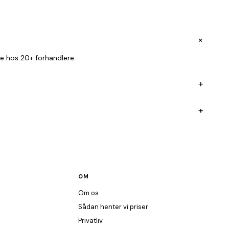
+
e hos 20+ forhandlere.
+
+
OM
Om os
Sådan henter vi priser
Privatliv