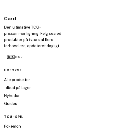
Card
heist
Den ultimative TCG-
prissammenligning. Følg sealed
produkter på tværs af flere
forhandlere, opdateret dagligt.
🇩🇰
DK
UDFORSK
Alle produkter
Tilbud på lager
Nyheder
Guides
TCG-SPIL
Pokémon