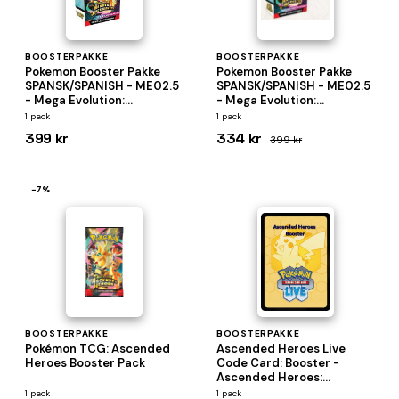
BOOSTERPAKKE
BOOSTERPAKKE
Pokemon Booster Pakke
Pokemon Booster Pakke
SPANSK/SPANISH - ME02.5
SPANSK/SPANISH - ME02.5
- Mega Evolution:
- Mega Evolution:
Ascended Heroes Booster
Ascended Heroes Booster
1 pack
1 pack
Pack Bundle (Box med 6
Pack Bundle (Box med 6
399 kr
334 kr
399 kr
Boosters)
Boosters)
−7%
BOOSTERPAKKE
BOOSTERPAKKE
Pokémon TCG: Ascended
Ascended Heroes Live
Heroes Booster Pack
Code Card: Booster -
Ascended Heroes:
Additionals (Online Code
1 pack
1 pack