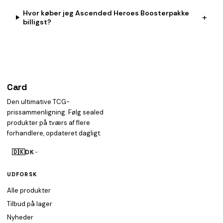
Hvor køber jeg Ascended Heroes Boosterpakke
+
billigst?
Card
heist
Den ultimative TCG-
prissammenligning. Følg sealed
produkter på tværs af flere
forhandlere, opdateret dagligt.
🇩🇰
DK
UDFORSK
Alle produkter
Tilbud på lager
Nyheder