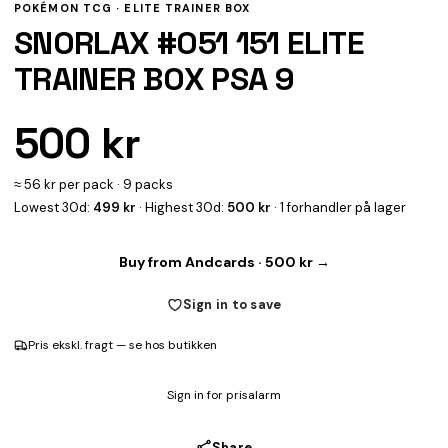
POKÉMON TCG ·
ELITE TRAINER BOX
SNORLAX #051 151 ELITE
TRAINER BOX PSA 9
500 kr
≈ 56 kr per pack · 9 packs
Lowest 30d:
499 kr
· Highest 30d:
500 kr
· 1 forhandler på lager
Buy from Andcards · 500 kr →
Sign in to save
Pris ekskl. fragt — se hos butikken
Sign in for prisalarm
Share