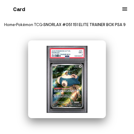
Card
heist
Home
›
Pokémon TCG
›
SNORLAX #051 151 ELITE TRAINER BOX PSA 9