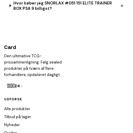
Hvor køber jeg SNORLAX #051 151 ELITE TRAINER
+
BOX PSA 9 billigst?
Card
heist
Den ultimative TCG-
prissammenligning. Følg sealed
produkter på tværs af flere
forhandlere, opdateret dagligt.
🇩🇰
DK
UDFORSK
Alle produkter
Tilbud på lager
Nyheder
Guides