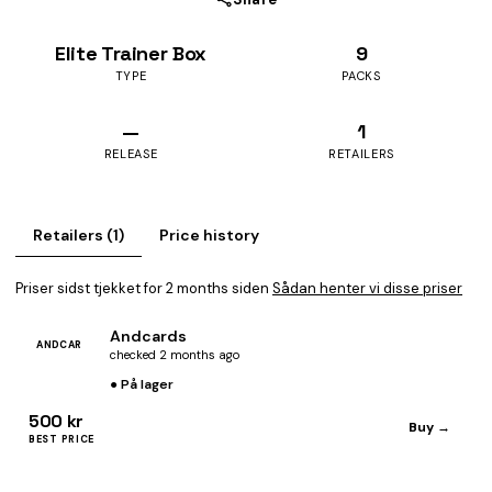
Elite Trainer Box
9
TYPE
PACKS
—
1
RELEASE
RETAILERS
Retailers (1)
Price history
Priser sidst tjekket for 2 months siden
Sådan henter vi disse priser
Andcards
ANDCAR
checked 2 months ago
● På lager
500 kr
Buy →
BEST PRICE