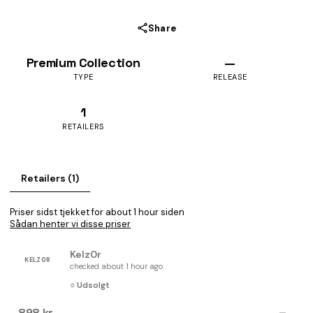
Share
Premium Collection
—
TYPE
RELEASE
1
RETAILERS
Retailers (1)
Priser sidst tjekket for about 1 hour siden
Sådan henter vi disse priser
Kelz0r
KELZ0R
checked about 1 hour ago
○ Udsolgt
898 kr
—