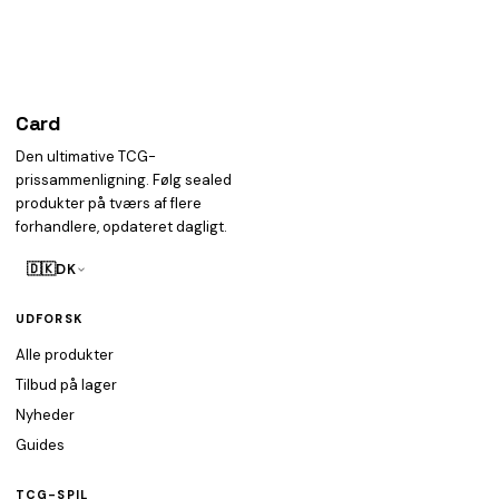
Card
heist
Den ultimative TCG-
prissammenligning. Følg sealed
produkter på tværs af flere
forhandlere, opdateret dagligt.
🇩🇰
DK
UDFORSK
Alle produkter
Tilbud på lager
Nyheder
Guides
TCG-SPIL