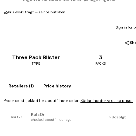
Pris ekskl. fragt — se hos butikken
Sign in for 
Sh
Three Pack Blister
3
TYPE
PACKS
Retailers (1)
Price history
Priser sidst tjekket for about 1 hour siden
Sådan henter vi disse priser
Kelz0r
○ Udsolgt
KELZ0R
checked about 1 hour ago