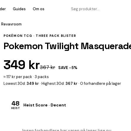
der
Guides
Om os
: Revavroom
POKÉMON TCG ·
THREE PACK BLISTER
Pokemon Twilight Masquerade
349 kr
367 kr
SAVE −5%
≈ 117 kr per pack · 3 packs
Lowest 30d:
349 kr
· Highest 30d:
367 kr
· 0 forhandlere på lager
48
Heist Score · Decent
HEIST
Ingen forhandlere har varen på lager lige nu