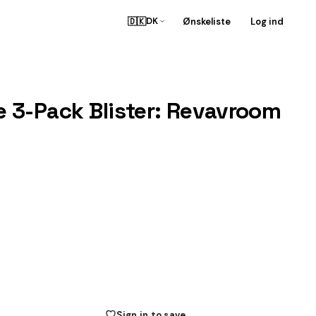
🇩🇰
Ønskeliste
Log ind
DK
 3-Pack Blister: Revavroom
Sign in to save