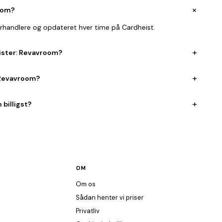
+
oom?
orhandlere og opdateret hver time på Cardheist.
+
lister: Revavroom?
+
 Revavroom?
+
billigst?
OM
Om os
Sådan henter vi priser
Privatliv