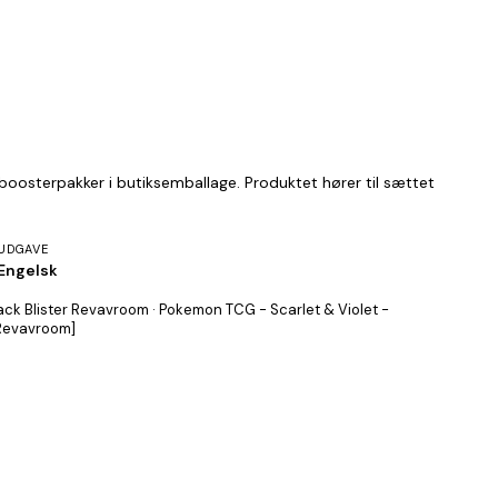
boosterpakker i butiksemballage. Produktet hører til sættet
UDGAVE
Engelsk
ck Blister Revavroom · Pokemon TCG - Scarlet & Violet -
[Revavroom]