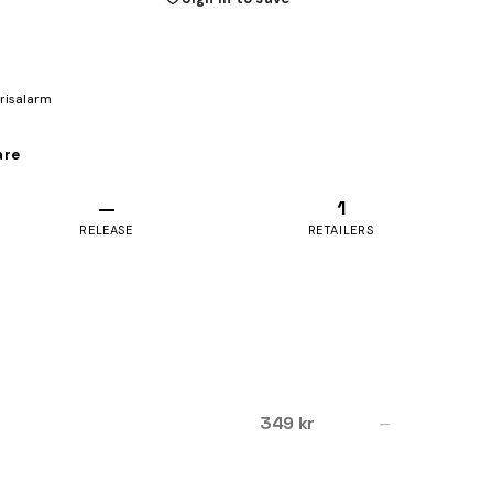
prisalarm
are
—
1
RELEASE
RETAILERS
349 kr
—