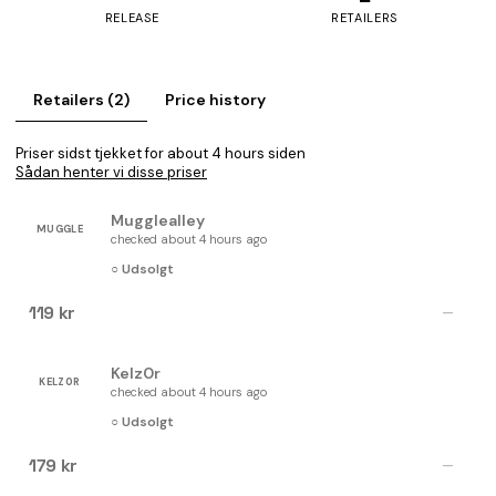
RELEASE
RETAILERS
Retailers (2)
Price history
Priser sidst tjekket for about 4 hours siden
Sådan henter vi disse priser
Mugglealley
MUGGLE
checked about 4 hours ago
○ Udsolgt
119 kr
—
Kelz0r
KELZ0R
checked about 4 hours ago
○ Udsolgt
179 kr
—