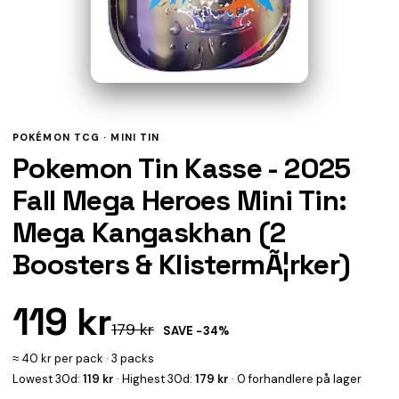
POKÉMON TCG ·
MINI TIN
Pokemon Tin Kasse - 2025
Fall Mega Heroes Mini Tin:
Mega Kangaskhan (2
Boosters & KlistermÃ¦rker)
119 kr
179 kr
SAVE −34%
≈ 40 kr per pack · 3 packs
Lowest 30d:
119 kr
· Highest 30d:
179 kr
· 0 forhandlere på lager