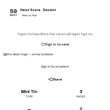
59
Heist Score · Decent
HEIST
Near its floor
Ingen forhandlere har varen på lager lige nu
Sign in to save
Pris ekskl. fragt — se hos butikken
Sign in for prisalarm
Share
Mini Tin
3
TYPE
PACKS
—
2