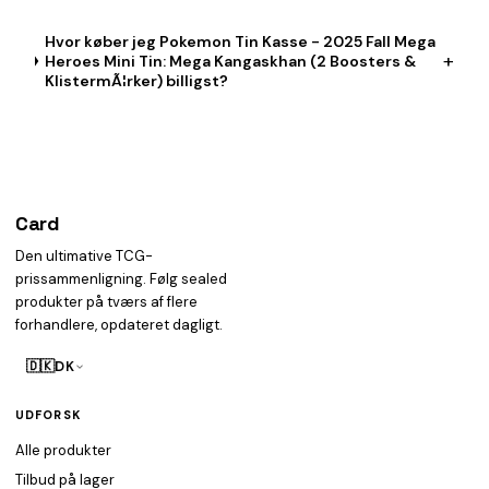
Hvor køber jeg Pokemon Tin Kasse - 2025 Fall Mega
+
Heroes Mini Tin: Mega Kangaskhan (2 Boosters &
KlistermÃ¦rker) billigst?
Card
heist
Den ultimative TCG-
prissammenligning. Følg sealed
produkter på tværs af flere
forhandlere, opdateret dagligt.
🇩🇰
DK
UDFORSK
Alle produkter
Tilbud på lager