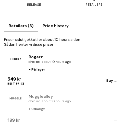
RELEASE
RETAILERS
Retailers (3)
Price history
Priser sidst tjekket for about 10 hours siden
Sådan henter vi disse priser
Rogerz
ROGERZ
checked about 10 hours ago
● På lager
549 kr
Buy →
BEST PRICE
Mugglealley
MUGGLE
checked about 10 hours ago
○ Udsolgt
199 kr
—