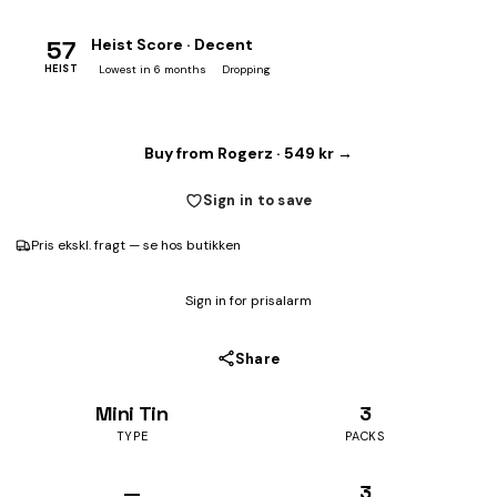
57
Heist Score · Decent
HEIST
Lowest in 6 months
Dropping
Buy from Rogerz · 549 kr →
Sign in to save
Pris ekskl. fragt — se hos butikken
Sign in for prisalarm
Share
Mini Tin
3
TYPE
PACKS
—
3