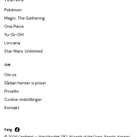
TCG-SPIL
Pokémon
Magic: The Gathering
One Piece
Yu-Gi-Oh!
Lorcana
Star Wars: Unlimited
OM
Om os
Sådan henter vi priser
Privatliv
Cookie-indstillinger
Kontakt
Følg
© 2026 Cardheist — Ikke tilknyttet TPCi, Wizards of the Coast, Bandai, Konami