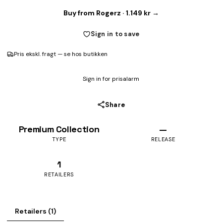
Buy from Rogerz · 1.149 kr →
Sign in to save
Pris ekskl. fragt — se hos butikken
Sign in for prisalarm
Share
Premium Collection
—
TYPE
RELEASE
1
RETAILERS
Retailers (1)