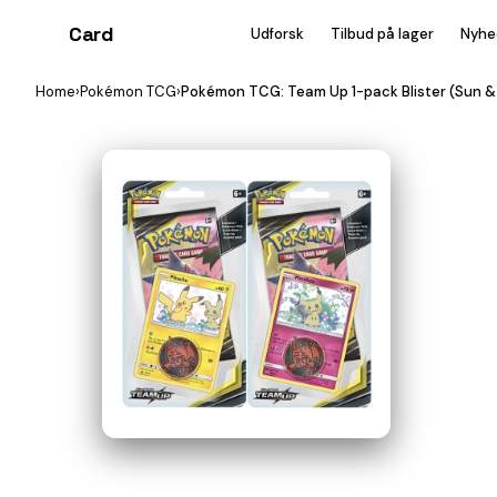
Card
heist
Udforsk
Tilbud på lager
Nyhe
Home
›
Pokémon TCG
›
Pokémon TCG: Team Up 1-pack Blister (Sun 