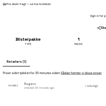
Pris ekskl. fragt — se hos butikken
Sign in for 
Sh
Blisterpakke
1
TYPE
PACKS
Retailers (1)
Priser sidst tjekket for 35 minutes siden
Sådan henter vi disse priser
Rogerz
○ Udsolgt
ROGERZ
checked 35 minutes ago