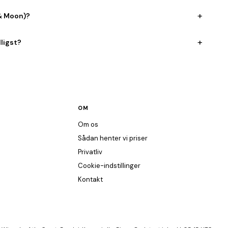
+
 & Moon)?
+
ligst?
OM
Om os
Sådan henter vi priser
Privatliv
Cookie-indstillinger
Kontakt