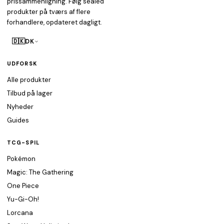
prissammenligning. Følg sealed
produkter på tværs af flere
forhandlere, opdateret dagligt.
🇩🇰
DK
UDFORSK
Alle produkter
Tilbud på lager
Nyheder
Guides
TCG-SPIL
Pokémon
Magic: The Gathering
One Piece
Yu-Gi-Oh!
Lorcana