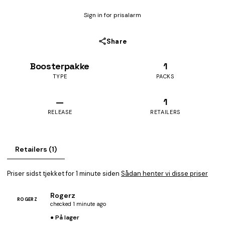
Sign in for prisalarm
Share
Boosterpakke
1
TYPE
PACKS
—
1
RELEASE
RETAILERS
Retailers (1)
Priser sidst tjekket for 1 minute siden
Sådan henter vi disse priser
Rogerz
ROGERZ
checked 1 minute ago
● På lager