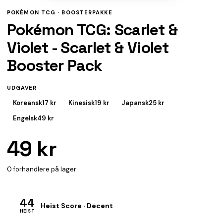
POKÉMON TCG ·
BOOSTERPAKKE
Pokémon TCG: Scarlet &
Violet - Scarlet & Violet
Booster Pack
UDGAVER
Koreansk
17 kr
Kinesisk
19 kr
Japansk
25 kr
Engelsk
49 kr
49 kr
0 forhandlere på lager
44
Heist Score · Decent
HEIST