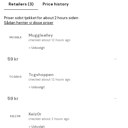
Retailers (3)
Price history
Priser sidst tjekket for about 2 hours siden
Sådan henter vi disse priser
Mugglealley
MUGGLE
checked about 12 hours ago
○ Udsolgt
59 kr
—
Tcgshoppen
TCGSHO
checked about 12 hours ago
○ Udsolgt
59 kr
—
Kelz0r
KELZ0R
checked about 2 hours ago
○ Udsolgt