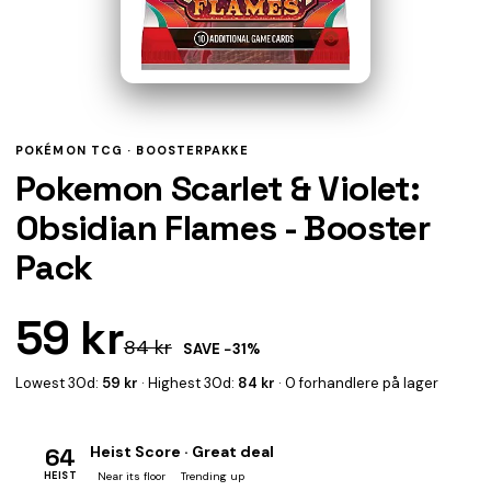
POKÉMON TCG ·
BOOSTERPAKKE
Pokemon Scarlet & Violet:
Obsidian Flames - Booster
Pack
59 kr
84 kr
SAVE −31%
Lowest 30d:
59 kr
· Highest 30d:
84 kr
· 0 forhandlere på lager
64
Heist Score · Great deal
HEIST
Near its floor
Trending up