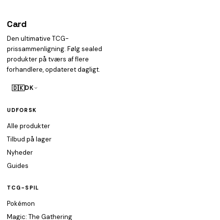
Card
heist
Den ultimative TCG-
prissammenligning. Følg sealed
produkter på tværs af flere
forhandlere, opdateret dagligt.
🇩🇰
DK
UDFORSK
Alle produkter
Tilbud på lager
Nyheder
Guides
TCG-SPIL
Pokémon
Magic: The Gathering