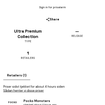
Sign in for prisalarm
Share
Ultra Premium
—
Collection
RELEASE
TYPE
1
RETAILERS
Retailers (1)
Priser sidst tjekket for about 4 hours siden
Sådan henter vi disse priser
Pocko Monsters
POCKO
checked about 4 hours ago