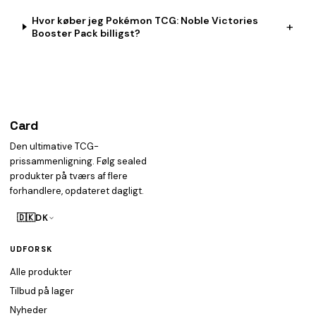
Hvor køber jeg Pokémon TCG: Noble Victories
+
Booster Pack billigst?
Card
heist
Den ultimative TCG-
prissammenligning. Følg sealed
produkter på tværs af flere
forhandlere, opdateret dagligt.
🇩🇰
DK
UDFORSK
Alle produkter
Tilbud på lager
Nyheder