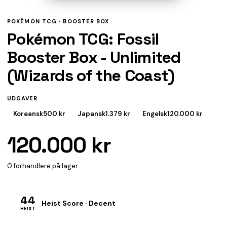
POKÉMON TCG ·
BOOSTER BOX
Pokémon TCG: Fossil
Booster Box - Unlimited
(Wizards of the Coast)
UDGAVER
Koreansk
500 kr
Japansk
1.379 kr
Engelsk
120.000 kr
120.000 kr
0 forhandlere på lager
44
Heist Score · Decent
HEIST