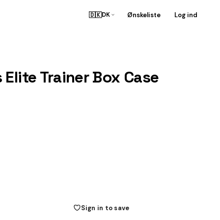
🇩🇰
Ønskeliste
Log ind
DK
Elite Trainer Box Case
Sign in to save