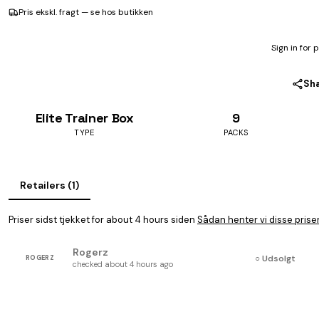
Pris ekskl. fragt — se hos butikken
Sign in for 
Sh
Elite Trainer Box
9
TYPE
PACKS
Retailers (1)
Priser sidst tjekket for about 4 hours siden
Sådan henter vi disse prise
Rogerz
○ Udsolgt
ROGERZ
checked about 4 hours ago