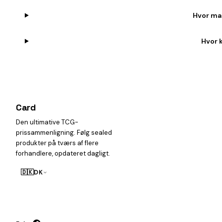
Hvor man
Hvor 
Card
heist
Den ultimative TCG-
prissammenligning. Følg sealed
produkter på tværs af flere
forhandlere, opdateret dagligt.
🇩🇰
DK