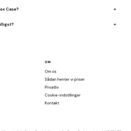
+
Box Case?
+
lligst?
OM
Om os
Sådan henter vi priser
Privatliv
Cookie-indstillinger
Kontakt