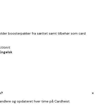
eholder boosterpakker fra sættet samt tilbehør som card
UDGAVE
Engelsk
+
e?
handlere og opdateret hver time på Cardheist.