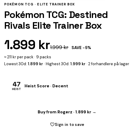
POKÉMON TCG ·
ELITE TRAINER BOX
Pokémon TCG: Destined
Rivals Elite Trainer Box
1.899 kr
1.999 kr
SAVE −5%
≈ 211 kr per pack · 9 packs
Lowest 30d:
1.899 kr
· Highest 30d:
1.999 kr
· 2 forhandlere på lager
47
Heist Score · Decent
HEIST
Buy from Rogerz · 1.899 kr →
Sign in to save