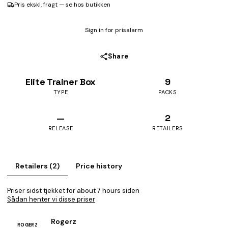
Pris ekskl. fragt — se hos butikken
Sign in for prisalarm
Share
Elite Trainer Box
9
TYPE
PACKS
—
2
RELEASE
RETAILERS
Retailers (2)
Price history
Priser sidst tjekket for about 7 hours siden
Sådan henter vi disse priser
Rogerz
ROGERZ