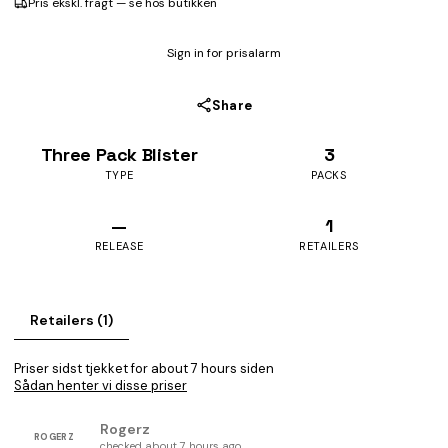
Pris ekskl. fragt — se hos butikken
Sign in for prisalarm
Share
Three Pack Blister
3
TYPE
PACKS
—
1
RELEASE
RETAILERS
Retailers (1)
Priser sidst tjekket for about 7 hours siden
Sådan henter vi disse priser
Rogerz
ROGERZ
checked about 7 hours ago