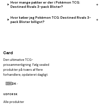
Hvor mange pakker er der i Pokémon TCG:
+
Destined Rivals 3-pack Blister?
Hvor køber jeg Pokémon TCG: Destined Rivals 3-
+
pack Blister billigst?
Card
heist
Den ultimative TCG-
prissammenligning. Følg sealed
produkter på tværs af flere
forhandlere, opdateret dagligt.
🇩🇰
DK
UDFORSK
Alle produkter