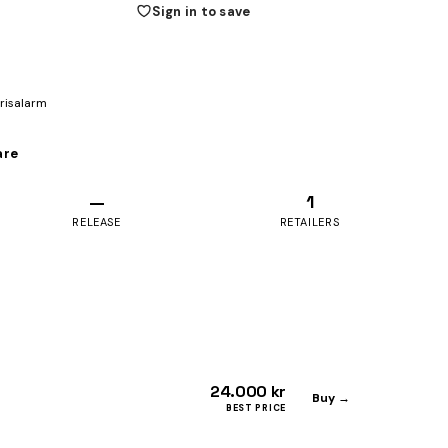
Sign in to save
prisalarm
are
—
1
RELEASE
RETAILERS
24.000 kr
Buy →
BEST PRICE