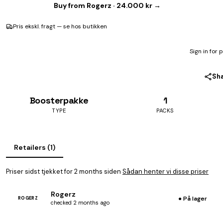
Buy from Rogerz · 24.000 kr →
Pris ekskl. fragt — se hos butikken
Sign in for 
Sh
Boosterpakke
1
TYPE
PACKS
Retailers (1)
Priser sidst tjekket for 2 months siden
Sådan henter vi disse priser
Rogerz
● På lager
ROGERZ
checked 2 months ago