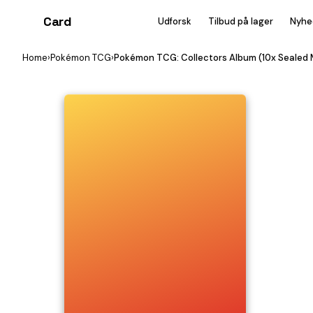
Card
heist
Udforsk
Tilbud på lager
Nyhe
Home
›
Pokémon TCG
›
Pokémon TCG: Collectors Album (10x Sealed M