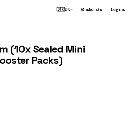
🇩🇰
Ønskeliste
Log ind
DK
m (10x Sealed Mini
Booster Packs)