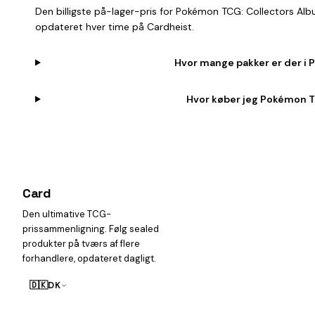
Den billigste på-lager-pris for Pokémon TCG: Collectors Alb
opdateret hver time på Cardheist.
Hvor mange pakker er der i 
Hvor køber jeg Pokémon TC
Card
heist
Den ultimative TCG-
prissammenligning. Følg sealed
produkter på tværs af flere
forhandlere, opdateret dagligt.
🇩🇰
DK