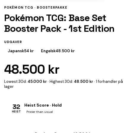
POKÉMON TCG ·
BOOSTERPAKKE
Pokémon TCG: Base Set
Booster Pack - 1st Edition
UDGAVER
Japansk
54 kr
Engelsk
48.500 kr
48.500 kr
Lowest 30d:
45.000 kr
· Highest 30d:
48.500 kr
· 1 forhandler på
lager
32
Heist Score · Hold
HEIST
Pricier than usual