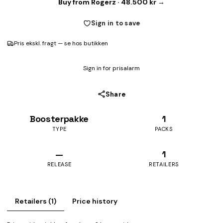
Buy from Rogerz · 48.500 kr →
Sign in to save
Pris ekskl. fragt — se hos butikken
Sign in for prisalarm
Share
Boosterpakke
1
TYPE
PACKS
—
1
RELEASE
RETAILERS
Retailers (1)
Price history