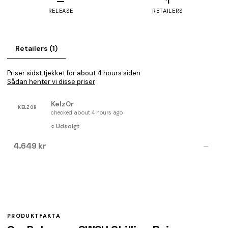
—
1
RELEASE
RETAILERS
Retailers (1)
Priser sidst tjekket for about 4 hours siden
Sådan henter vi disse priser
Kelz0r
KELZ0R
checked about 4 hours ago
○ Udsolgt
4.649 kr
—
PRODUKTFAKTA