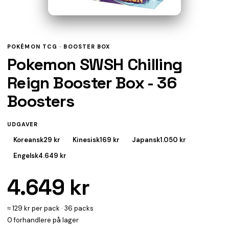
POKÉMON TCG ·
BOOSTER BOX
Pokemon SWSH Chilling
Reign Booster Box - 36
Boosters
UDGAVER
Koreansk
29 kr
Kinesisk
169 kr
Japansk
1.050 kr
Engelsk
4.649 kr
4.649 kr
≈ 129 kr per pack · 36 packs
0 forhandlere på lager