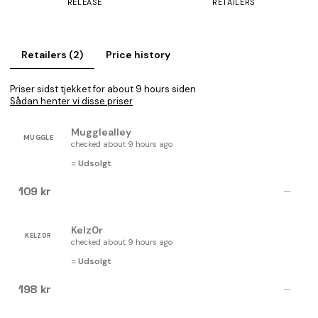
RELEASE
RETAILERS
Retailers (2)
Price history
Priser sidst tjekket for about 9 hours siden
Sådan henter vi disse priser
Mugglealley
MUGGLE
checked about 9 hours ago
○ Udsolgt
109 kr
—
Kelz0r
KELZ0R
checked about 9 hours ago
○ Udsolgt
198 kr
—