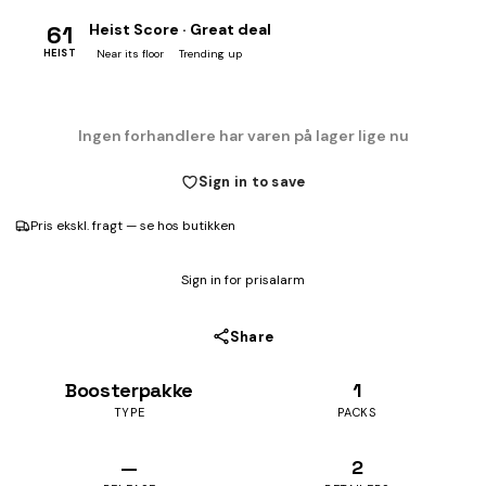
61
Heist Score · Great deal
HEIST
Near its floor
Trending up
Ingen forhandlere har varen på lager lige nu
Sign in to save
Pris ekskl. fragt — se hos butikken
Sign in for prisalarm
Share
Boosterpakke
1
TYPE
PACKS
—
2