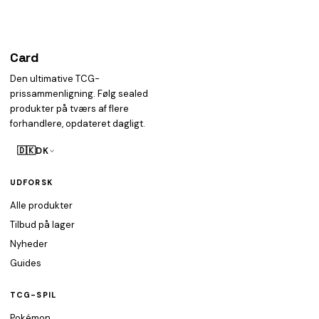
Card
heist
Den ultimative TCG-
prissammenligning. Følg sealed
produkter på tværs af flere
forhandlere, opdateret dagligt.
🇩🇰
DK
UDFORSK
Alle produkter
Tilbud på lager
Nyheder
Guides
TCG-SPIL
Pokémon