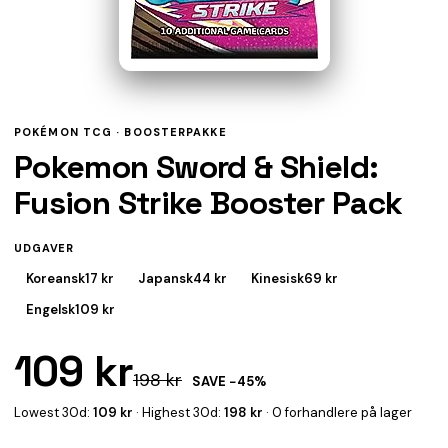
POKÉMON TCG ·
BOOSTERPAKKE
Pokemon Sword & Shield:
Fusion Strike Booster Pack
UDGAVER
Koreansk
17 kr
Japansk
44 kr
Kinesisk
69 kr
Engelsk
109 kr
109 kr
198 kr
SAVE −45%
Lowest 30d:
109 kr
· Highest 30d:
198 kr
· 0 forhandlere på lager