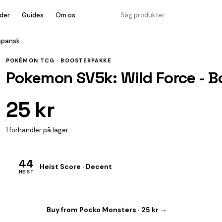
der
Guides
Om os
japansk
POKÉMON TCG ·
BOOSTERPAKKE
Pokemon SV5k: Wild Force - B
25 kr
1 forhandler på lager
44
Heist Score · Decent
HEIST
Buy from Pocko Monsters · 25 kr →