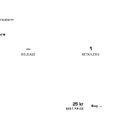
prisalarm
are
—
1
RELEASE
RETAILERS
25 kr
Buy →
BEST PRICE