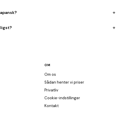
+
 japansk?
+
ligst?
OM
Om os
Sådan henter vi priser
Privatliv
Cookie-indstillinger
Kontakt