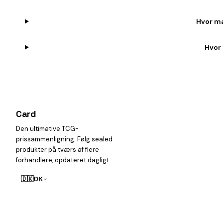
Hvor ma
Hvor 
Card
heist
Den ultimative TCG-
prissammenligning. Følg sealed
produkter på tværs af flere
forhandlere, opdateret dagligt.
🇩🇰
DK