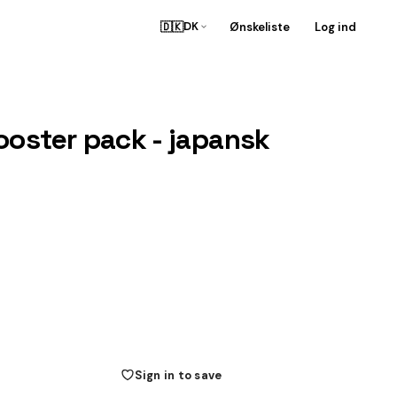
🇩🇰
Ønskeliste
Log ind
DK
ooster pack - japansk
Sign in to save