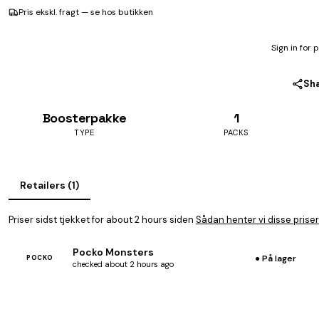
Pris ekskl. fragt — se hos butikken
Sign in for 
Sh
Boosterpakke
1
TYPE
PACKS
Retailers (1)
Priser sidst tjekket for about 2 hours siden
Sådan henter vi disse priser
Pocko Monsters
● På lager
POCKO
checked about 2 hours ago