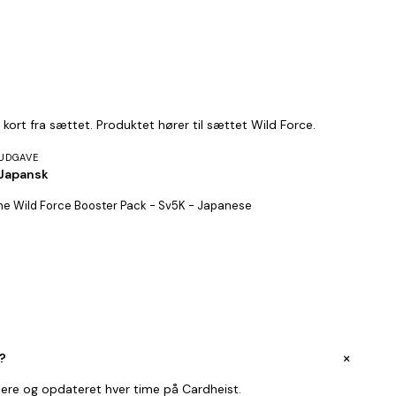
ort fra sættet. Produktet hører til sættet Wild Force.
UDGAVE
Japansk
e Wild Force Booster Pack - Sv5K - Japanese
+
?
lere og opdateret hver time på Cardheist.