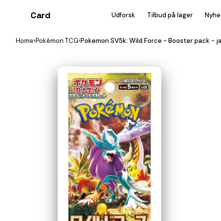
Card
heist
Udforsk
Tilbud på lager
Nyhe
Home
›
Pokémon TCG
›
Pokemon SV5k: Wild Force - Booster pack - 