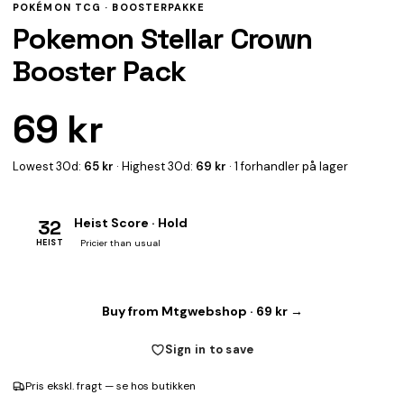
POKÉMON TCG ·
BOOSTERPAKKE
Pokemon Stellar Crown
Booster Pack
69 kr
Lowest 30d:
65 kr
· Highest 30d:
69 kr
· 1 forhandler på lager
32
Heist Score · Hold
HEIST
Pricier than usual
Buy from Mtgwebshop · 69 kr →
Sign in to save
Pris ekskl. fragt — se hos butikken