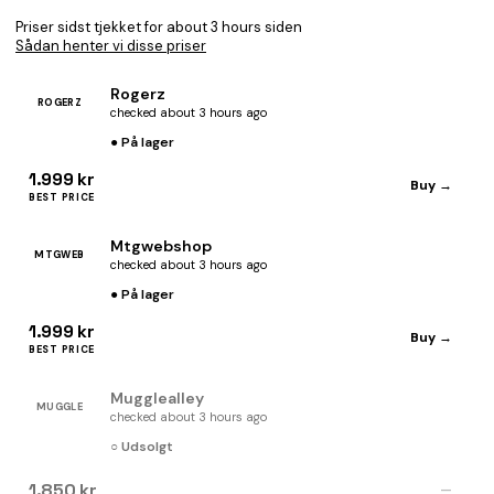
Priser sidst tjekket for about 3 hours siden
Sådan henter vi disse priser
Rogerz
ROGERZ
checked about 3 hours ago
● På lager
1.999 kr
Buy →
BEST PRICE
Mtgwebshop
MTGWEB
checked about 3 hours ago
● På lager
1.999 kr
Buy →
BEST PRICE
Mugglealley
MUGGLE
checked about 3 hours ago
○ Udsolgt
1.850 kr
—