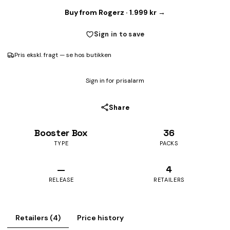
Buy from Rogerz · 1.999 kr →
Sign in to save
Pris ekskl. fragt — se hos butikken
Sign in for prisalarm
Share
Booster Box
36
TYPE
PACKS
—
4
RELEASE
RETAILERS
Retailers (4)
Price history