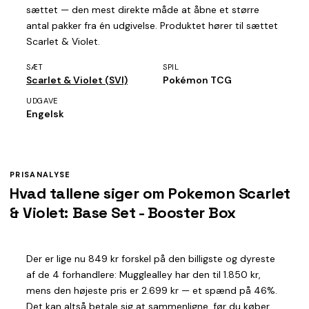
sættet — den mest direkte måde at åbne et større
antal pakker fra én udgivelse. Produktet hører til sættet
Scarlet & Violet.
SÆT
SPIL
Scarlet & Violet (SVI)
Pokémon TCG
UDGAVE
Engelsk
PRISANALYSE
Hvad tallene siger om Pokemon Scarlet
& Violet: Base Set - Booster Box
Der er lige nu 849 kr forskel på den billigste og dyreste
af de 4 forhandlere: Mugglealley har den til 1.850 kr,
mens den højeste pris er 2.699 kr — et spænd på 46%.
Det kan altså betale sig at sammenligne, før du køber.