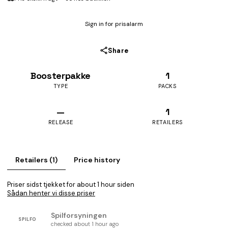
Sign in for prisalarm
Share
Boosterpakke
1
TYPE
PACKS
—
1
RELEASE
RETAILERS
Retailers (1)
Price history
Priser sidst tjekket for about 1 hour siden
Sådan henter vi disse priser
Spilforsyningen
SPILFO
checked about 1 hour ago