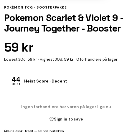
POKÉMON TCG ·
BOOSTERPAKKE
Pokemon Scarlet & Violet 9 -
Journey Together - Booster
59 kr
Lowest 30d:
59 kr
· Highest 30d:
59 kr
· 0 forhandlere på lager
44
Heist Score · Decent
HEIST
Ingen forhandlere har varen på lager lige nu
Sign in to save
Pris ekskl. fragt — se hos butikken