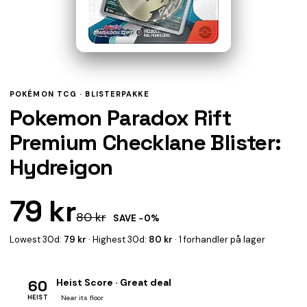
POKÉMON TCG ·
BLISTERPAKKE
Pokemon Paradox Rift
Premium Checklane Blister:
Hydreigon
79 kr
80 kr
SAVE −0%
Lowest 30d:
79 kr
· Highest 30d:
80 kr
· 1 forhandler på lager
60
Heist Score · Great deal
HEIST
Near its floor