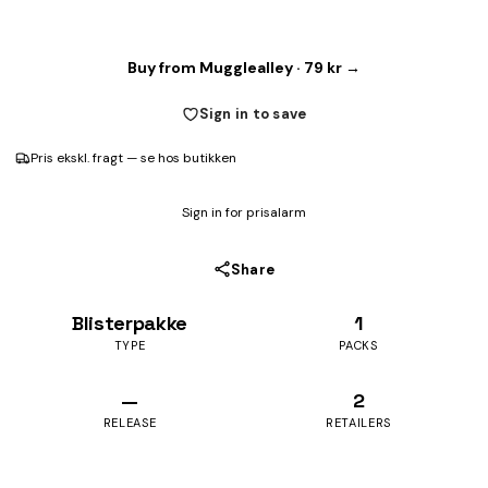
Buy from Mugglealley · 79 kr →
Sign in to save
Pris ekskl. fragt — se hos butikken
Sign in for prisalarm
Share
Blisterpakke
1
TYPE
PACKS
—
2
RELEASE
RETAILERS