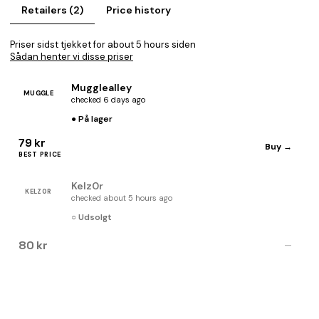
Retailers (2)
Price history
Priser sidst tjekket for about 5 hours siden
Sådan henter vi disse priser
Mugglealley
MUGGLE
checked 6 days ago
● På lager
79 kr
Buy →
BEST PRICE
Kelz0r
KELZ0R
checked about 5 hours ago
○ Udsolgt
80 kr
—