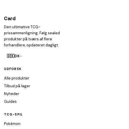
Card
heist
Den ultimative TCG-
prissammenligning. Følg sealed
produkter på tværs af flere
forhandlere, opdateret dagligt.
🇩🇰
DK
UDFORSK
Alle produkter
Tilbud på lager
Nyheder
Guides
TCG-SPIL
Pokémon