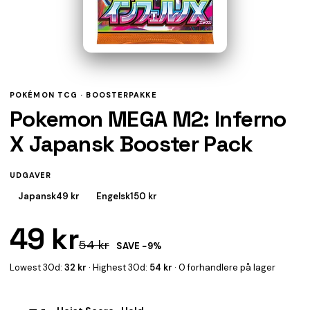
POKÉMON TCG ·
BOOSTERPAKKE
Pokemon MEGA M2: Inferno
X Japansk Booster Pack
UDGAVER
Japansk
49 kr
Engelsk
150 kr
49 kr
54 kr
SAVE −9%
Lowest 30d:
32 kr
· Highest 30d:
54 kr
· 0 forhandlere på lager