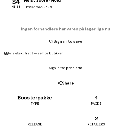
34
Heist Score · Hold
HEIST
Pricier than usual
Ingen forhandlere har varen på lager lige nu
Sign in to save
Pris ekskl. fragt — se hos butikken
Sign in for prisalarm
Share
Boosterpakke
1
TYPE
PACKS
—
2
RELEASE
RETAILERS