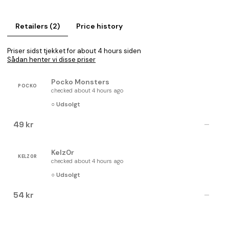
Retailers (2)
Price history
Priser sidst tjekket for about 4 hours siden
Sådan henter vi disse priser
Pocko Monsters
POCKO
checked about 4 hours ago
○ Udsolgt
49 kr
—
Kelz0r
KELZ0R
checked about 4 hours ago
○ Udsolgt
54 kr
—