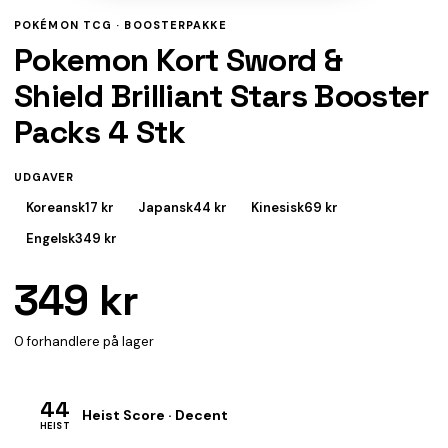
POKÉMON TCG ·
BOOSTERPAKKE
Pokemon Kort Sword &
Shield Brilliant Stars Booster
Packs 4 Stk
UDGAVER
Koreansk
17 kr
Japansk
44 kr
Kinesisk
69 kr
Engelsk
349 kr
349 kr
0 forhandlere på lager
44
Heist Score · Decent
HEIST