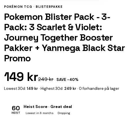
POKÉMON TCG ·
BLISTERPAKKE
Pokemon Blister Pack - 3-
Pack: 3 Scarlet & Violet:
Journey Together Booster
Pakker + Yanmega Black Star
Promo
149 kr
249 kr
SAVE −40%
Lowest 30d:
149 kr
· Highest 30d:
249 kr
· 0 forhandlere på lager
60
Heist Score · Great deal
HEIST
Lowest in 6 months
Dropping