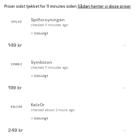
Priser sidst tjekket for 11 minutes siden
Sådan henter vi disse priser
Spilforsyningen
SPILFO
checked 11 minutes ago
○ Udsolgt
149 kr
—
Symbizon
SYMBIZ
checked 11 minutes ago
○ Udsolgt
199 kr
—
Kelz0r
KELZ0R
checked about 2 hours ago
○ Udsolgt
249 kr
—