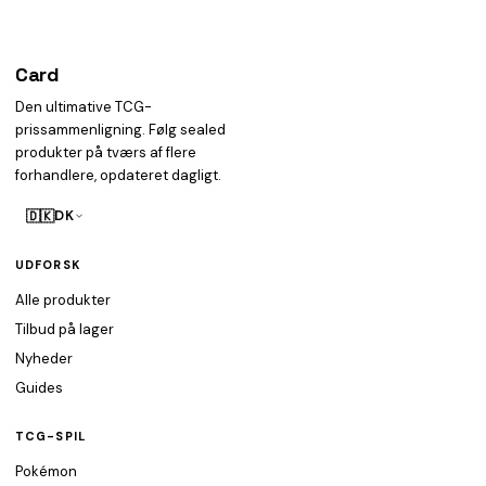
Card
heist
Den ultimative TCG-
prissammenligning. Følg sealed
produkter på tværs af flere
forhandlere, opdateret dagligt.
🇩🇰
DK
UDFORSK
Alle produkter
Tilbud på lager
Nyheder
Guides
TCG-SPIL
Pokémon