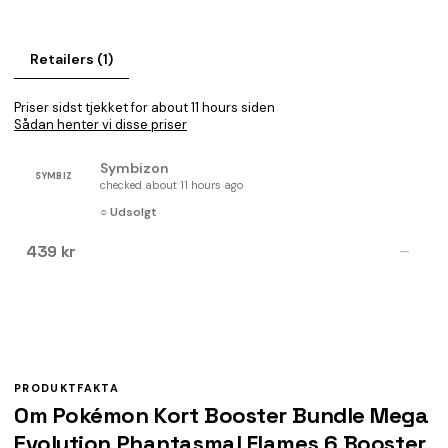
Retailers (1)
Priser sidst tjekket for about 11 hours siden
Sådan henter vi disse priser
Symbizon
SYMBIZ
checked about 11 hours ago
○ Udsolgt
439 kr
—
PRODUKTFAKTA
Om Pokémon Kort Booster Bundle Mega
Evolution Phantasmal Flames 6 Booster