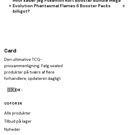
Hvor køber jeg Pokémon Kort Booster Bundle Mega
+
Evolution Phantasmal Flames 6 Booster Packs
billigst?
Card
heist
Den ultimative TCG-
prissammenligning. Følg sealed
produkter på tværs af flere
forhandlere, opdateret dagligt.
🇩🇰
DK
UDFORSK
Alle produkter
Tilbud på lager
Nyheder