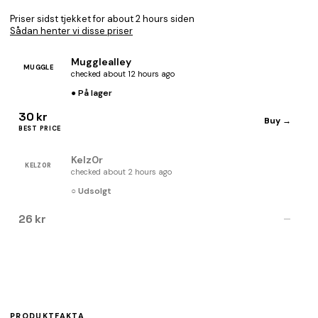
Priser sidst tjekket for about 2 hours siden
Sådan henter vi disse priser
Mugglealley
MUGGLE
checked about 12 hours ago
● På lager
30 kr
Buy →
BEST PRICE
Kelz0r
KELZ0R
checked about 2 hours ago
○ Udsolgt
26 kr
—
PRODUKTFAKTA