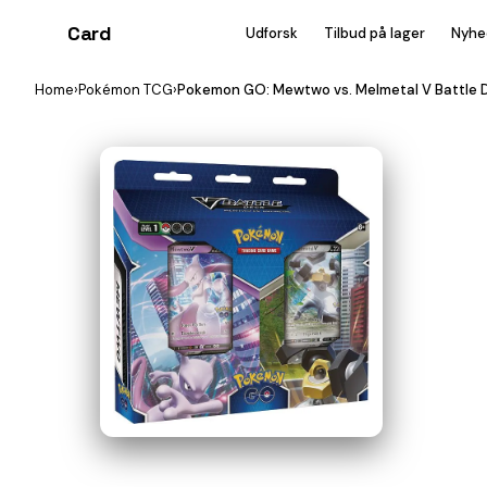
Card
heist
Udforsk
Tilbud på lager
Nyhe
Home
›
Pokémon TCG
›
Pokemon GO: Mewtwo vs. Melmetal V Battle 