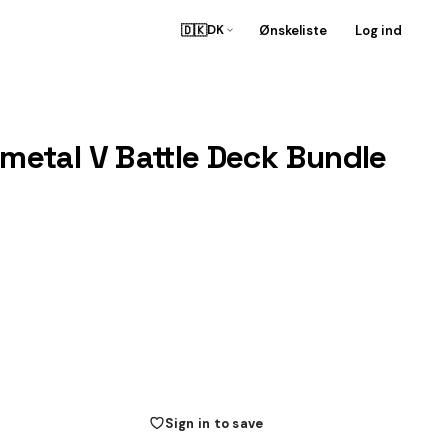
🇩🇰
Ønskeliste
Log ind
DK
etal V Battle Deck Bundle
Sign in to save