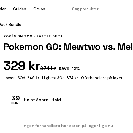
der
Guides
Om os
Deck Bundle
POKÉMON TCG ·
BATTLE DECK
Pokemon GO: Mewtwo vs. Melm
329 kr
374 kr
SAVE −12%
Lowest 30d:
249 kr
· Highest 30d:
374 kr
· 0 forhandlere på lager
39
Heist Score · Hold
HEIST
Ingen forhandlere har varen på lager lige nu