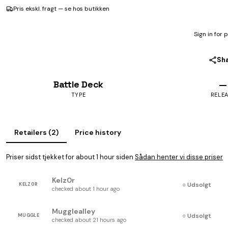
Pris ekskl. fragt — se hos butikken
Sign in for 
Sh
Battle Deck
—
TYPE
RELE
Retailers (2)
Price history
Priser sidst tjekket for about 1 hour siden
Sådan henter vi disse priser
Kelz0r
○ Udsolgt
KELZ0R
checked about 1 hour ago
Mugglealley
○ Udsolgt
MUGGLE
checked about 21 hours ago