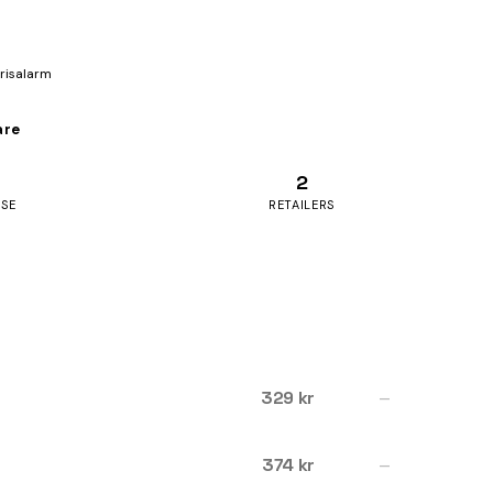
prisalarm
are
2
ASE
RETAILERS
329 kr
—
374 kr
—