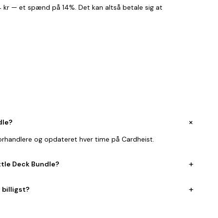
374 kr — et spænd på 14%. Det kan altså betale sig at
+
dle?
orhandlere og opdateret hver time på Cardheist.
+
ttle Deck Bundle?
+
billigst?