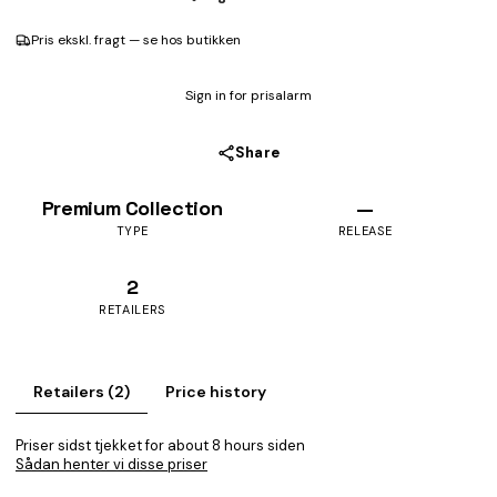
Pris ekskl. fragt — se hos butikken
Sign in for prisalarm
Share
Premium Collection
—
TYPE
RELEASE
2
RETAILERS
Retailers (2)
Price history
Priser sidst tjekket for about 8 hours siden
Sådan henter vi disse priser