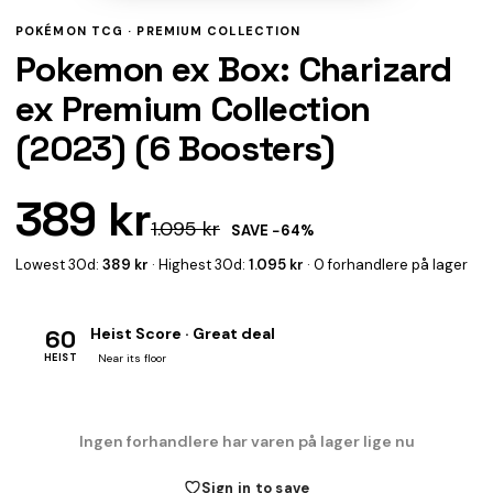
POKÉMON TCG ·
PREMIUM COLLECTION
Pokemon ex Box: Charizard
ex Premium Collection
(2023) (6 Boosters)
389 kr
1.095 kr
SAVE −64%
Lowest 30d:
389 kr
· Highest 30d:
1.095 kr
· 0 forhandlere på lager
60
Heist Score · Great deal
HEIST
Near its floor
Ingen forhandlere har varen på lager lige nu
Sign in to save