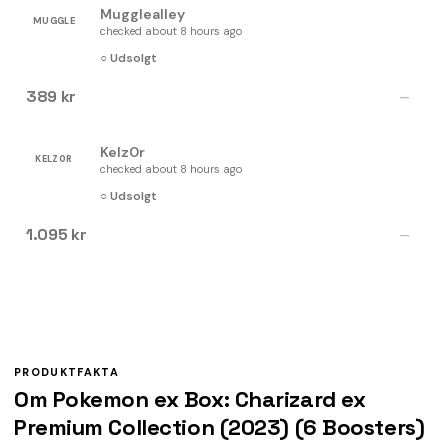
Mugglealley
MUGGLE
checked about 8 hours ago
○ Udsolgt
389 kr
—
Kelz0r
KELZ0R
checked about 8 hours ago
○ Udsolgt
1.095 kr
—
PRODUKTFAKTA
Om Pokemon ex Box: Charizard ex
Premium Collection (2023) (6 Boosters)