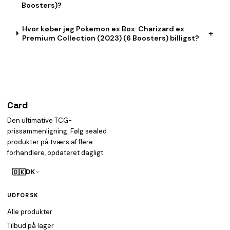
Boosters)?
Hvor køber jeg Pokemon ex Box: Charizard ex
+
Premium Collection (2023) (6 Boosters) billigst?
Card
heist
Den ultimative TCG-
prissammenligning. Følg sealed
produkter på tværs af flere
forhandlere, opdateret dagligt.
🇩🇰
DK
UDFORSK
Alle produkter
Tilbud på lager