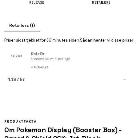
RELEASE
RETAILERS
Retailers (1)
Priser sidst tjekket for 36 minutes siden
Sådan henter vi disse priser
Kelz0r
KELZ0R
checked 36 minutes ago
○ Udsolgt
1.197 kr
—
PRODUKTFAKTA
Om Pokemon Display (Booster Box) -