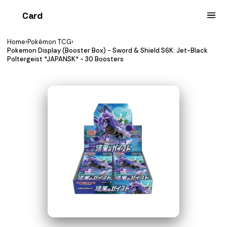
Card
heist
Home
›
Pokémon TCG
›
Pokemon Display (Booster Box) - Sword & Shield S6K: Jet-Black
Poltergeist *JAPANSK* - 30 Boosters