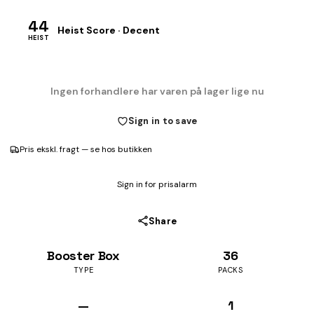
44
Heist Score · Decent
HEIST
Ingen forhandlere har varen på lager lige nu
Sign in to save
Pris ekskl. fragt — se hos butikken
Sign in for prisalarm
Share
Booster Box
36
TYPE
PACKS
—
1