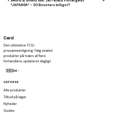
+
Sword & Shield S6K: Jet-Black Poltergeist
*JAPANSK* - 30 Boosters billigst?
Card
heist
Den ultimative TCG-
prissammenligning. Følg sealed
produkter på tværs af flere
forhandlere, opdateret dagligt.
🇩🇰
DK
UDFORSK
Alle produkter
Tilbud på lager
Nyheder
Guides