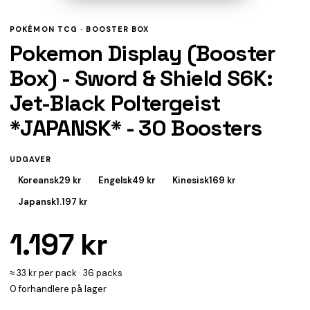
POKÉMON TCG ·
BOOSTER BOX
Pokemon Display (Booster
Box) - Sword & Shield S6K:
Jet-Black Poltergeist
*JAPANSK* - 30 Boosters
UDGAVER
Koreansk
29 kr
Engelsk
49 kr
Kinesisk
169 kr
Japansk
1.197 kr
1.197 kr
≈ 33 kr per pack · 36 packs
0 forhandlere på lager