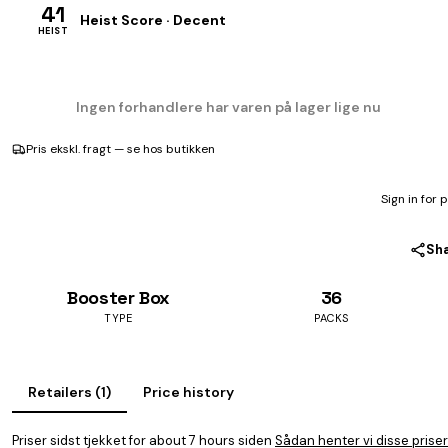
41
Heist Score · Decent
HEIST
Ingen forhandlere har varen på lager lige nu
Pris ekskl. fragt — se hos butikken
Sign in for 
Sh
Booster Box
36
TYPE
PACKS
Retailers (1)
Price history
Priser sidst tjekket for about 7 hours siden
Sådan henter vi disse priser