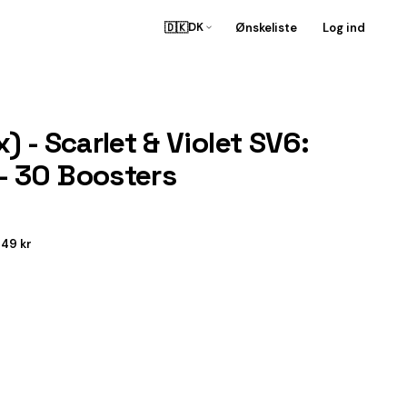
🇩🇰
Ønskeliste
Log ind
DK
 - Scarlet & Violet SV6:
- 30 Boosters
49 kr