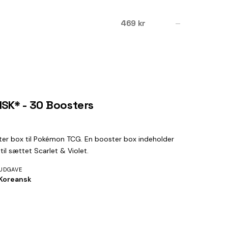
469 kr
—
SK* - 30 Boosters
ter box til Pokémon TCG. En booster box indeholder
il sættet Scarlet & Violet.
UDGAVE
Koreansk