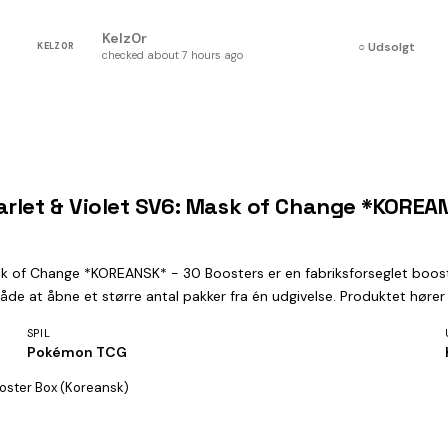
Kelz0r
○ Udsolgt
KELZ0R
checked about 7 hours ago
rlet & Violet SV6: Mask of Change *KOREAN
sk of Change *KOREANSK* - 30 Boosters er en fabriksforseglet boos
 at åbne et større antal pakker fra én udgivelse. Produktet hører t
SPIL
Pokémon TCG
oster Box (Koreansk)