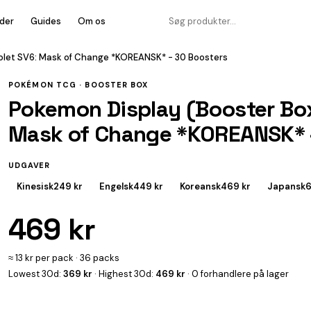
der
Guides
Om os
iolet SV6: Mask of Change *KOREANSK* - 30 Boosters
POKÉMON TCG ·
BOOSTER BOX
Pokemon Display (Booster Box)
Mask of Change *KOREANSK* 
UDGAVER
Kinesisk
249 kr
Engelsk
449 kr
Koreansk
469 kr
Japansk
6
469 kr
≈ 13 kr per pack · 36 packs
Lowest 30d:
369 kr
· Highest 30d:
469 kr
· 0 forhandlere på lager