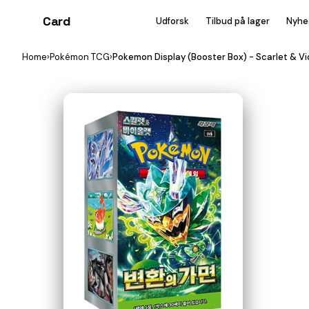
Card
heist
Udforsk
Tilbud på lager
Nyhe
Home
›
Pokémon TCG
›
Pokemon Display (Booster Box) - Scarlet & V