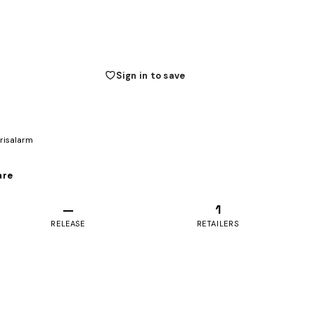
Sign in to save
prisalarm
are
—
1
RELEASE
RETAILERS