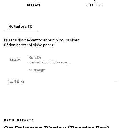
RELEASE
RETAILERS
Retailers (1)
Priser sidst tjekket for about 15 hours siden
Sådan henter vi disse priser
Kelz0r
KELZ0R
checked about 15 hours ago
○ Udsolgt
1.549 kr
—
PRODUKTFAKTA