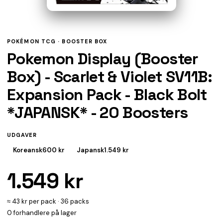
POKÉMON TCG ·
BOOSTER BOX
Pokemon Display (Booster
Box) - Scarlet & Violet SV11B:
Expansion Pack - Black Bolt
*JAPANSK* - 20 Boosters
UDGAVER
Koreansk
600 kr
Japansk
1.549 kr
1.549 kr
≈ 43 kr per pack · 36 packs
0 forhandlere på lager