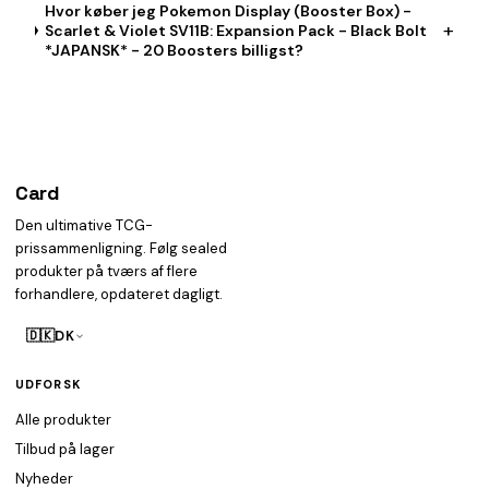
Hvor køber jeg Pokemon Display (Booster Box) -
+
Scarlet & Violet SV11B: Expansion Pack - Black Bolt
*JAPANSK* - 20 Boosters billigst?
Card
heist
Den ultimative TCG-
prissammenligning. Følg sealed
produkter på tværs af flere
forhandlere, opdateret dagligt.
🇩🇰
DK
UDFORSK
Alle produkter
Tilbud på lager
Nyheder