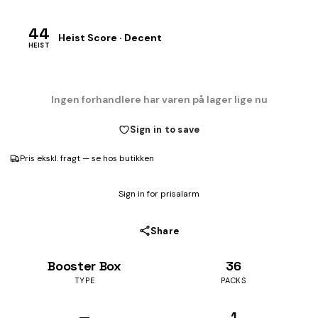
44
Heist Score · Decent
HEIST
Ingen forhandlere har varen på lager lige nu
Sign in to save
Pris ekskl. fragt — se hos butikken
Sign in for prisalarm
Share
Booster Box
36
TYPE
PACKS
—
1