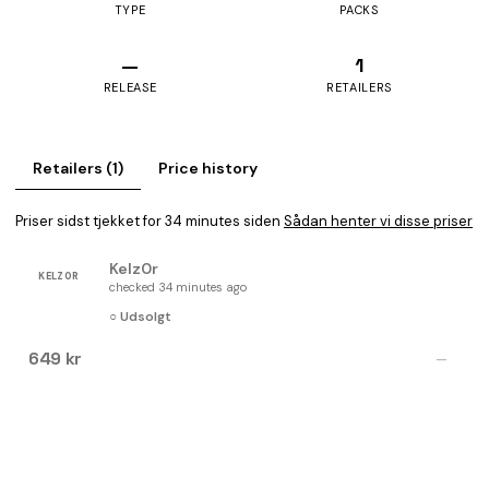
TYPE
PACKS
—
1
RELEASE
RETAILERS
Retailers (1)
Price history
Priser sidst tjekket for 34 minutes siden
Sådan henter vi disse priser
Kelz0r
KELZ0R
checked 34 minutes ago
○ Udsolgt
649 kr
—