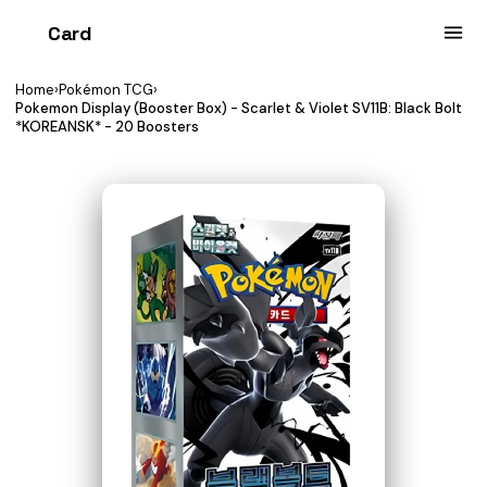
Card
heist
Home
›
Pokémon TCG
›
Pokemon Display (Booster Box) - Scarlet & Violet SV11B: Black Bolt
*KOREANSK* - 20 Boosters