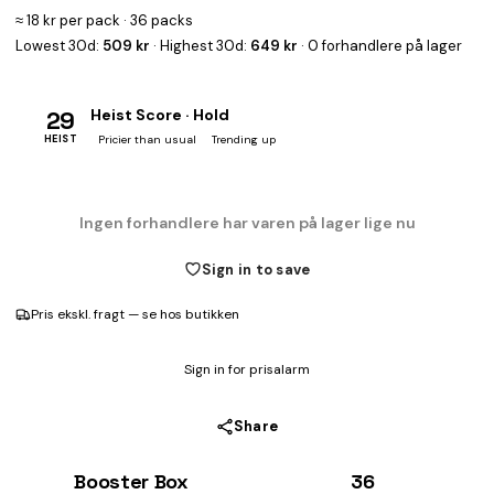
≈ 18 kr per pack · 36 packs
Lowest 30d:
509 kr
· Highest 30d:
649 kr
· 0 forhandlere på lager
29
Heist Score · Hold
HEIST
Pricier than usual
Trending up
Ingen forhandlere har varen på lager lige nu
Sign in to save
Pris ekskl. fragt — se hos butikken
Sign in for prisalarm
Share
Booster Box
36