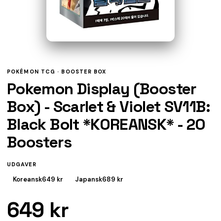
POKÉMON TCG ·
BOOSTER BOX
Pokemon Display (Booster
Box) - Scarlet & Violet SV11B:
Black Bolt *KOREANSK* - 20
Boosters
UDGAVER
Koreansk
649 kr
Japansk
689 kr
649 kr