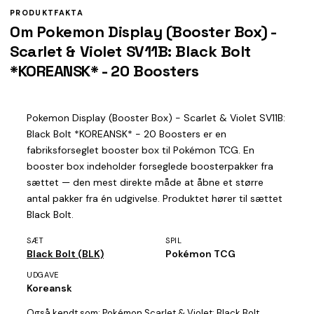
PRODUKTFAKTA
Om Pokemon Display (Booster Box) -
Scarlet & Violet SV11B: Black Bolt
*KOREANSK* - 20 Boosters
Pokemon Display (Booster Box) - Scarlet & Violet SV11B:
Black Bolt *KOREANSK* - 20 Boosters er en
fabriksforseglet booster box til Pokémon TCG. En
booster box indeholder forseglede boosterpakker fra
sættet — den mest direkte måde at åbne et større
antal pakker fra én udgivelse. Produktet hører til sættet
Black Bolt.
SÆT
SPIL
Black Bolt (BLK)
Pokémon TCG
UDGAVE
Koreansk
Også kendt som:
Pokémon Scarlet & Violet: Black Bolt